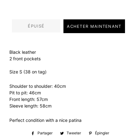
régulier
réduit
ÉPUISÉ
ACHETER MAINTENANT
Black leather
2 front pockets
Size S (38 on tag)
Shoulder to shoulder: 40cm
Pit to pit: 46cm
Front length: 57cm
Sleeve length: 58cm
Perfect condition with a nice patina
Partager
Partager
Tweeter
Tweeter
Épingler
Épingler
sur
sur
sur