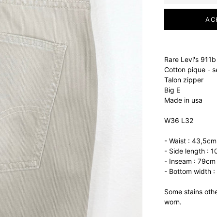
AC
Rare Levi's 911b
Cotton pique - 
Talon zipper
Big E
Made in usa
W36 L32
- Waist : 43,5cm
- Side length : 
- Inseam : 79cm
- Bottom width 
Some stains othe
worn.