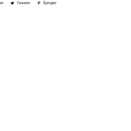
ger
Partager
Tweeter
Tweeter
Épingler
Épingler
sur
sur
sur
Facebook
Twitter
Pinterest