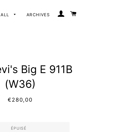
SE CONNECTER
PANIER
 ALL
ARCHIVES
vi's Big E 911B
(W36)
Prix
Prix
€280,00
régulier
réduit
ÉPUISÉ