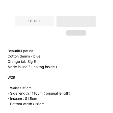
régulier
réduit
ÉPUISÉ
Beautiful patina
Cotton denim - blue
Orange tab Big E
Made in usa ? ( no tag inside )
W29
- Waist : 35cm
- Side length : 110cm ( original length)
- Inseam : 81,5cm
- Bottom width : 28cm