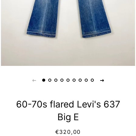
60-70s flared Levi's 637
Big E
Prix
Prix
€320,00