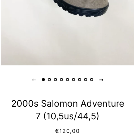
2000s Salomon Adventure
7 (10,5us/44,5)
Prix
Prix
€120,00