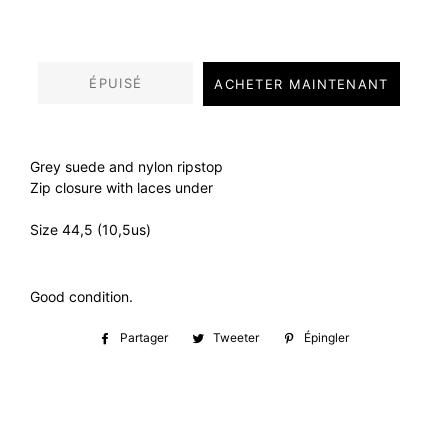
régulier
réduit
ÉPUISÉ
ACHETER MAINTENANT
Grey suede and nylon ripstop
Zip closure with laces under
Size 44,5 (10,5us)
Good condition.
Partager
Partager
Tweeter
Tweeter
Épingler
Épingler
sur
sur
sur
Facebook
Twitter
Pinterest